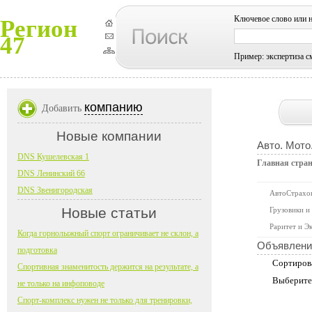
Ключевое слово или 
Регион
47
Пример: экспертиза с
компанию
Добавить
Новые компании
Авто. Мото
DNS Кушелевская 1
Главная стра
DNS Ленинский 66
DNS Звенигородская
АвтоСтрахо
Новые статьи
Грузовики и
Раритет и Э
Когда горнолыжный спорт ограничивает не склон, а
Объявлени
подготовка
Сортиров
Спортивная знаменитость держится на результате, а
Выберите
не только на инфоповоде
Спорт-комплекс нужен не только для тренировки,