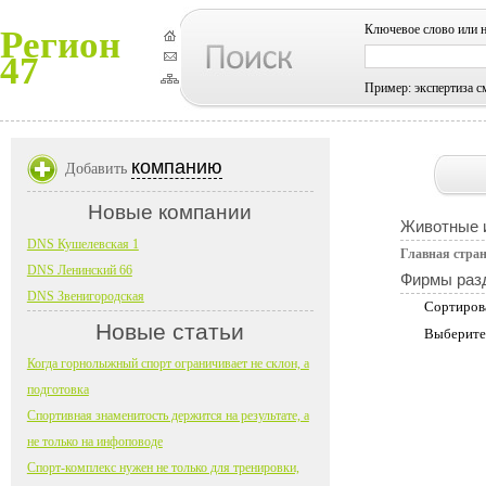
Ключевое слово или 
Регион
47
Пример: экспертиза с
компанию
Добавить
Новые компании
Животные и
DNS Кушелевская 1
Главная стра
DNS Ленинский 66
Фирмы раз
DNS Звенигородская
Сортиров
Новые статьи
Выберите
Когда горнолыжный спорт ограничивает не склон, а
подготовка
Спортивная знаменитость держится на результате, а
не только на инфоповоде
Спорт-комплекс нужен не только для тренировки,