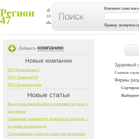
Ключевое слово или 
Регион
47
Пример: экспертиза с
компанию
Добавить
Новые компании
Здоровый о
DNS Кушелевская 1
Главная стра
DNS Ленинский 66
Фирмы раз
DNS Звенигородская
Сортиров
Новые статьи
Выберите
Когда горнолыжный спорт ограничивает не склон, а
подготовка
Спортивная знаменитость держится на результате, а
не только на инфоповоде
Спорт-комплекс нужен не только для тренировки,