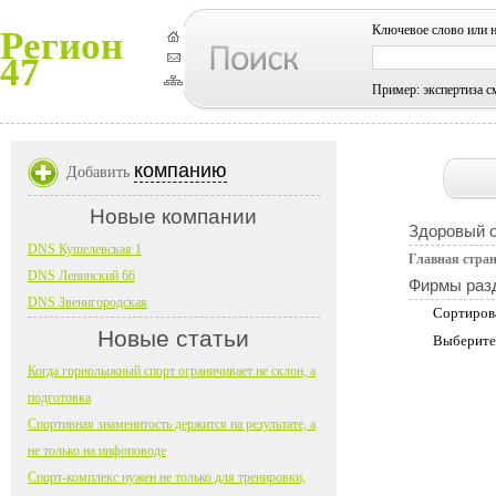
Ключевое слово или 
Регион
47
Пример: экспертиза с
компанию
Добавить
Новые компании
Здоровый о
DNS Кушелевская 1
Главная стра
DNS Ленинский 66
Фирмы раз
DNS Звенигородская
Сортиров
Новые статьи
Выберите
Когда горнолыжный спорт ограничивает не склон, а
подготовка
Спортивная знаменитость держится на результате, а
не только на инфоповоде
Спорт-комплекс нужен не только для тренировки,