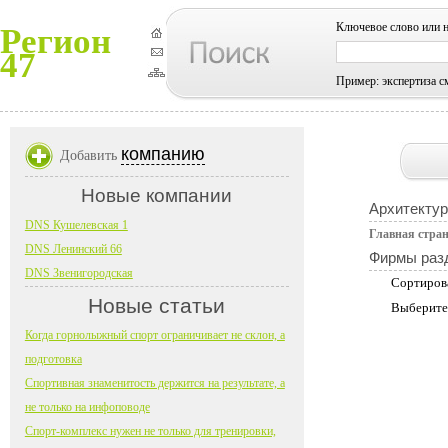
Ключевое слово или 
Регион
47
Пример: экспертиза с
компанию
Добавить
Новые компании
Архитектур
DNS Кушелевская 1
Главная стра
DNS Ленинский 66
Фирмы раз
DNS Звенигородская
Сортиров
Новые статьи
Выберите
Когда горнолыжный спорт ограничивает не склон, а
подготовка
Спортивная знаменитость держится на результате, а
не только на инфоповоде
Спорт-комплекс нужен не только для тренировки,