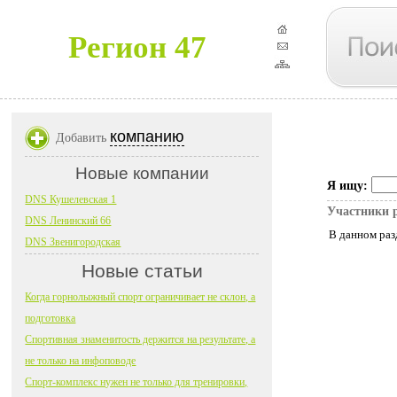
Регион 47
компанию
Добавить
Новые компании
Я ищу:
DNS Кушелевская 1
Участники 
DNS Ленинский 66
В данном раз
DNS Звенигородская
Новые статьи
Когда горнолыжный спорт ограничивает не склон, а
подготовка
Спортивная знаменитость держится на результате, а
не только на инфоповоде
Спорт-комплекс нужен не только для тренировки,