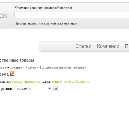
Ключевое слово или номер объявления
Пример: экспертиза сметной документации
Статьи
Компании
П
ственные товары
ница
Товары и Услуги
Продовольственные товары
дела
цене
ать по:
городу
названию
e-mail
дате добавления
 регион: