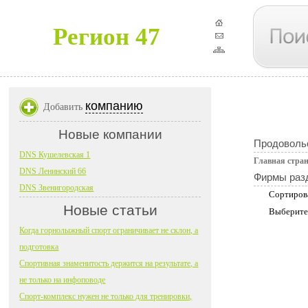
Регион 47
компанию
Добавить
Новые компании
Продоволь
DNS Кушелевская 1
Главная стра
DNS Ленинский 66
Фирмы раз
DNS Звенигородская
Сортиров
Новые статьи
Выберите
Когда горнолыжный спорт ограничивает не склон, а
подготовка
Спортивная знаменитость держится на результате, а
не только на инфоповоде
Спорт-комплекс нужен не только для тренировки,