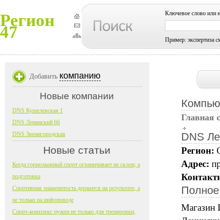
Ключевое слово или 
Регион
47
Пример: экспертиза с
компанию
Добавить
Новые компании
Компью
DNS Кушелевская 1
Главная 
DNS Ленинский 66
DNS Звенигородская
DNS Ле
Новые статьи
Регион:
Адрес:
пр
Когда горнолыжный спорт ограничивает не склон, а
Контакт
подготовка
Полное
Спортивная знаменитость держится на результате, а
не только на инфоповоде
Магазин 
Спорт-комплекс нужен не только для тренировки,