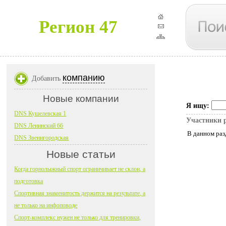
Регион 47
компанию
Добавить
Новые компании
Я ищу:
DNS Кушелевская 1
Участники 
DNS Ленинский 66
В данном раз
DNS Звенигородская
Новые статьи
Когда горнолыжный спорт ограничивает не склон, а
подготовка
Спортивная знаменитость держится на результате, а
не только на инфоповоде
Спорт-комплекс нужен не только для тренировки,