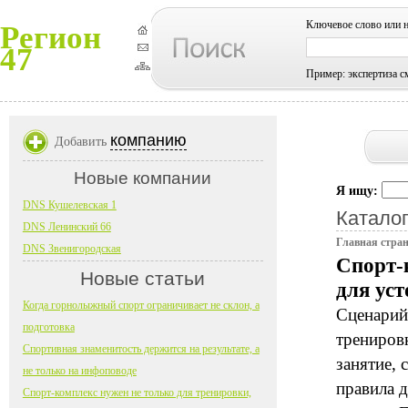
Ключевое слово или 
Регион
47
Пример: экспертиза с
компанию
Добавить
Новые компании
Я ищу:
DNS Кушелевская 1
Каталог
DNS Ленинский 66
Главная стра
DNS Звенигородская
Спорт-
Новые статьи
для ус
Когда горнолыжный спорт ограничивает не склон, а
Сценарий
подготовка
тренировк
Спортивная знаменитость держится на результате, а
занятие, 
не только на инфоповоде
правила д
Спорт-комплекс нужен не только для тренировки,