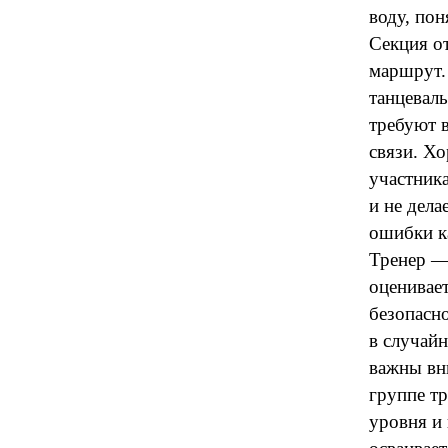
воду, пон
Секция от
маршрут.
танцевал
требуют 
связи. Х
участника
и не дела
ошибки к
Тренер —
оценивает
безопасн
в случай
важны вни
группе тр
уровня и 