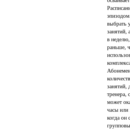
осваивает
Расписани
эпизодом
выбрать 
занятий, 
в неделю,
раньше, ч
использов
комплекс
Абонемен
количест
занятий, 
тренера,
может ока
часы или 
когда он 
групповы