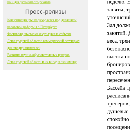
неделю. Е
но и для устойчивого режима
заняты, т
Пресс-релизы
уточнений
Концентрация рынка ускоряется под давлением
Зал долже
налоговой реформы в Петербурге
занятий.
Фестивали, выставки и культурные события
веса, тре
Ленинградской области: коммерческий потенциал
безопасно
для предпринимателей
Развитие научно-образовательных центров
высота по
Ленинградской области и их вклад в экономику
брониров
пространс
пересечен
Бассейн т
расписани
тренеров,
душевые и
спокойно
посещения