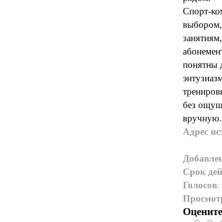
Спорт-ко
выбором, 
занятиям,
абонемент
понятны д
энтузиазм
трениров
без ощущ
вручную.
Адрес ис
Добавле
Срок дей
Голосов
:
Просмот
Оцените