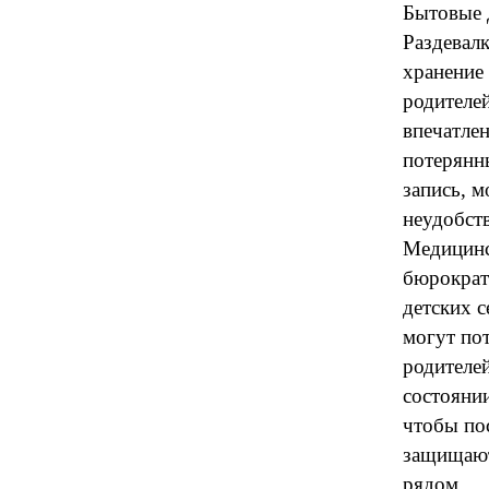
Бытовые д
Раздевалк
хранение 
родителе
впечатлен
потерянн
запись, м
неудобств
Медицинс
бюрократи
детских 
могут пот
родителей
состоянии
чтобы пос
защищают
рядом.