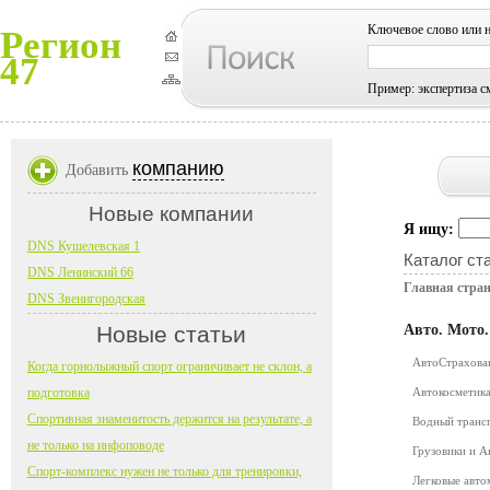
Ключевое слово или 
Регион
47
Пример: экспертиза с
компанию
Добавить
Новые компании
Я ищу:
DNS Кушелевская 1
Каталог ст
DNS Ленинский 66
Главная стра
DNS Звенигородская
Новые статьи
Авто. Мото
АвтоСтрахов
Когда горнолыжный спорт ограничивает не склон, а
подготовка
Автокосметика
Спортивная знаменитость держится на результате, а
Водный транс
не только на инфоповоде
Грузовики и 
Спорт-комплекс нужен не только для тренировки,
Легковые авт