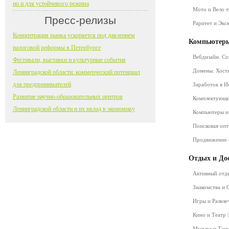
но и для устойчивого режима
Мото и Вело 
Пресс-релизы
Раритет и Экс
Концентрация рынка ускоряется под давлением
Компьютеры
налоговой реформы в Петербурге
Вебдизайн. Со
Фестивали, выставки и культурные события
Домены. Хост
Ленинградской области: коммерческий потенциал
для предпринимателей
Заработок в 
Развитие научно-образовательных центров
Комплектующ
Ленинградской области и их вклад в экономику
Компьютеры и
Поисковая оп
Продвижение 
Отдых и До
Активный от
Знакомства и
Игры и Развл
Кино и Театр
Музыка и Та