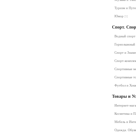
Туризм и Пут
Юмор
[1]
Спорт. Спо
Водный спор
Горнолыжный
Спорт и Знам
Спорт-компле
Спортивные м
Спортивные т
Футбол и Хок
Товары и У
Интернет-маг
Косметика и 
Мебель и Инт
Одежда. Обув