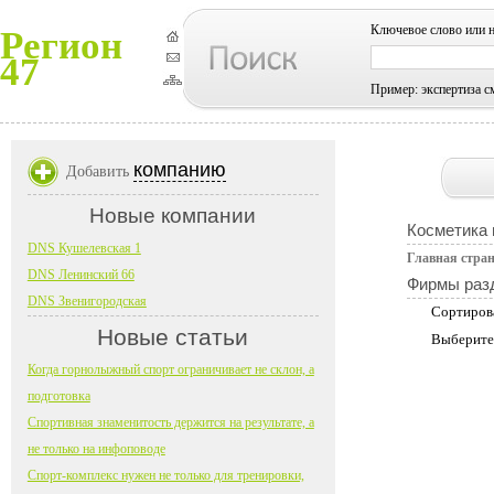
Ключевое слово или 
Регион
47
Пример: экспертиза с
компанию
Добавить
Новые компании
Косметика
DNS Кушелевская 1
Главная стра
DNS Ленинский 66
Фирмы раз
DNS Звенигородская
Сортиров
Новые статьи
Выберите
Когда горнолыжный спорт ограничивает не склон, а
подготовка
Спортивная знаменитость держится на результате, а
не только на инфоповоде
Спорт-комплекс нужен не только для тренировки,