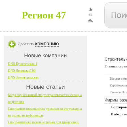
Регион 47
компанию
Добавить
Новые компании
Строитель
DNS Кушелевская 1
Главная стра
DNS Ленинский 66
DNS Звенигородская
Все для рем
Новые статьи
Керамограни
Стены и Пот
Когда горнолыжный спорт ограничивает не склон, а
Фирмы раз
подготовка
Сортиров
Спортивная знаменитость держится на результате, а
Выберите
не только на инфоповоде
Спорт-комплекс нужен не только для тренировки,