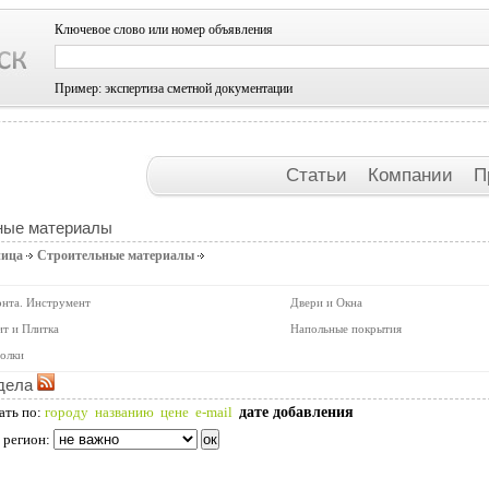
Ключевое слово или номер объявления
Пример: экспертиза сметной документации
Статьи
Компании
П
ные материалы
ница
Строительные материалы
онта. Инструмент
Двери и Окна
т и Плитка
Напольные покрытия
олки
дела
дате добавления
ать по:
городу
названию
цене
e-mail
 регион: