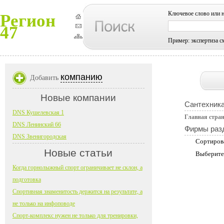
Ключевое слово или 
Регион
47
Пример: экспертиза с
компанию
Добавить
Новые компании
Сантехник
DNS Кушелевская 1
Главная стра
DNS Ленинский 66
Фирмы раз
DNS Звенигородская
Сортиров
Новые статьи
Выберите
Когда горнолыжный спорт ограничивает не склон, а
подготовка
Спортивная знаменитость держится на результате, а
не только на инфоповоде
Спорт-комплекс нужен не только для тренировки,