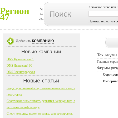
Ключевое слово или 
Регион
47
Пример: экспертиза с
компанию
Добавить
Новые компании
Техникумы.
DNS Кушелевская 1
Главная стра
DNS Ленинский 66
Фирмы раз
DNS Звенигородская
Сортиров
Новые статьи
Выберите
Когда горнолыжный спорт ограничивает не склон, а
подготовка
Спортивная знаменитость держится на результате, а
не только на инфоповоде
Спорт-комплекс нужен не только для тренировки,