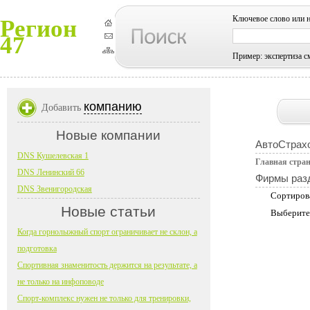
Ключевое слово или 
Регион
47
Пример: экспертиза с
компанию
Добавить
Новые компании
АвтоСтрах
DNS Кушелевская 1
Главная стра
DNS Ленинский 66
Фирмы раз
DNS Звенигородская
Сортиров
Новые статьи
Выберите
Когда горнолыжный спорт ограничивает не склон, а
подготовка
Спортивная знаменитость держится на результате, а
не только на инфоповоде
Спорт-комплекс нужен не только для тренировки,