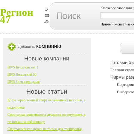
Ключевое слово или 
Регион
47
Пример: экспертиза с
компанию
Добавить
Новые компании
Готовый би
DNS Кушелевская 1
Главная стра
DNS Ленинский 66
Фирмы раз
DNS Звенигородская
Сортиров
Новые статьи
Выберите
Когда горнолыжный спорт ограничивает не склон, а
подготовка
Спортивная знаменитость держится на результате, а
не только на инфоповоде
Спорт-комплекс нужен не только для тренировки,