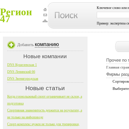
Ключевое слово или 
Регион
47
Пример: экспертиза с
компанию
Добавить
Новые компании
Прочее по 
DNS Кушелевская 1
Главная стра
DNS Ленинский 66
Фирмы раз
DNS Звенигородская
Сортиров
Новые статьи
Выберите
Когда горнолыжный спорт ограничивает не склон, а
подготовка
Спортивная знаменитость держится на результате, а
не только на инфоповоде
Спорт-комплекс нужен не только для тренировки,