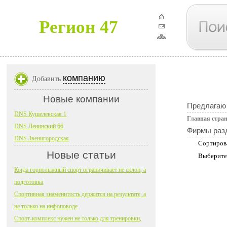
Регион 47
компанию
Добавить
Новые компании
Предлагаю 
DNS Кушелевская 1
Главная стра
DNS Ленинский 66
Фирмы раз
DNS Звенигородская
Сортиров
Новые статьи
Выберите
Когда горнолыжный спорт ограничивает не склон, а
подготовка
Спортивная знаменитость держится на результате, а
не только на инфоповоде
Спорт-комплекс нужен не только для тренировки,