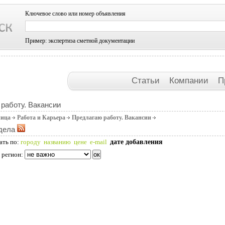
Ключевое слово или номер объявления
Пример: экспертиза сметной документации
Статьи
Компании
П
работу. Вакансии
ница
Работа и Карьера
Предлагаю работу. Вакансии
дела
дате добавления
ать по:
городу
названию
цене
e-mail
 регион: