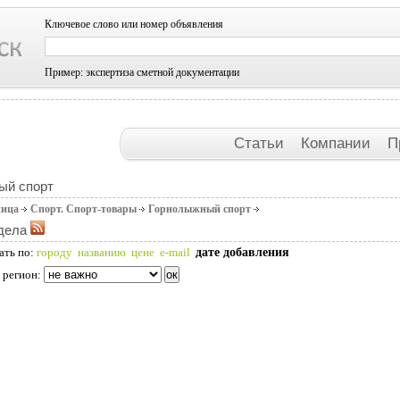
Ключевое слово или номер объявления
Пример: экспертиза сметной документации
Статьи
Компании
П
ый спорт
ница
Спорт. Спорт-товары
Горнолыжный спорт
дела
дате добавления
ать по:
городу
названию
цене
e-mail
 регион: