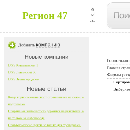
Регион 47
компанию
Добавить
Новые компании
Горнолыжн
DNS Кушелевская 1
Главная стра
DNS Ленинский 66
Фирмы раз
DNS Звенигородская
Сортиров
Новые статьи
Выберите
Когда горнолыжный спорт ограничивает не склон, а
подготовка
Спортивная знаменитость держится на результате, а
не только на инфоповоде
Спорт-комплекс нужен не только для тренировки,