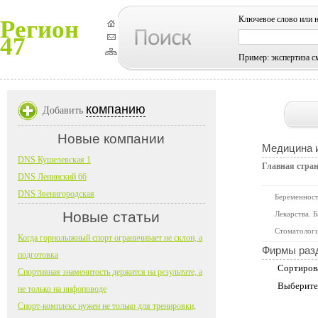
Ключевое слово или 
Регион
47
Пример: экспертиза с
компанию
Добавить
Новые компании
Медицина 
DNS Кушелевская 1
Главная стра
DNS Ленинский 66
DNS Звенигородская
Беременност
Новые статьи
Лекарства. 
Стоматолог
Когда горнолыжный спорт ограничивает не склон, а
Фирмы раз
подготовка
Сортиров
Спортивная знаменитость держится на результате, а
Выберите
не только на инфоповоде
Спорт-комплекс нужен не только для тренировки,