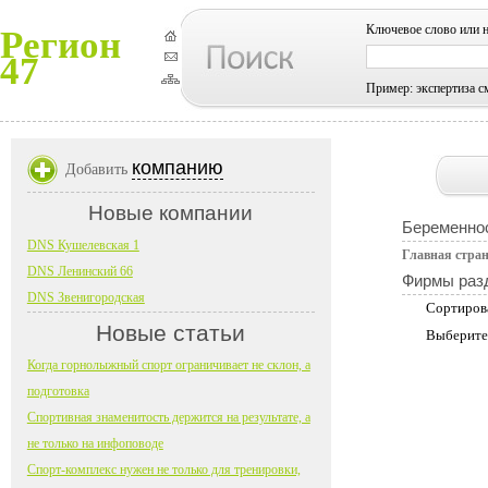
Ключевое слово или 
Регион
47
Пример: экспертиза с
компанию
Добавить
Новые компании
Беременно
DNS Кушелевская 1
Главная стра
DNS Ленинский 66
Фирмы раз
DNS Звенигородская
Сортиров
Новые статьи
Выберите
Когда горнолыжный спорт ограничивает не склон, а
подготовка
Спортивная знаменитость держится на результате, а
не только на инфоповоде
Спорт-комплекс нужен не только для тренировки,